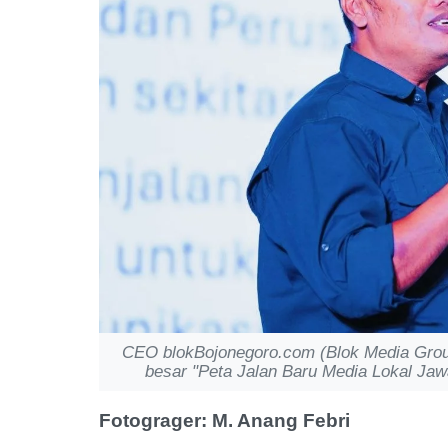
CEO blokBojonegoro.com (Blok Media Grou
besar "Peta Jalan Baru Media Lokal Jaw
Fotograger: M. Anang Febri