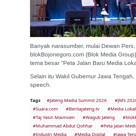
Banyak narasumber, mulai Dewan Pers, 
blokBojonegoro.com (Blok Media Group
tema besar "Peta Jalan Baru Media Lok
Selain itu Wakil Gubernur Jawa Tengah
speech.
Tags
Jateng Media Summit 2026
JMS 202
Suara.com
Beritajateng.tv
Media Lokal
Taj Yasin Maimoen
Wagub Jateng
blok
Muhammad Abdul Qohhar
Peta Jalan Medi
Industri Media
Media Digital
Jawa Ten