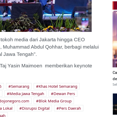
tokoh media dari Jakarta hingga CEO
), Muhammad Abdul Qohhar, berbagi melalui
al Jawa Tengah".
, Taj Yasin Maimoen memberikan keynote
Ca
de
Se
6
Semarang
Khas Hotel Semarang
Media Jawa Tengah
Dewan Pers
Bojonegoro.com
Blok Media Group
a Lokal
Disrupsi Digital
Pers Daerah
gah