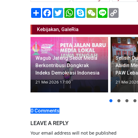
Share
Facebook
Twitter
WhatsApp
Skype
WeChat
Line
Copy
Link
Kebijakan, GaleRia
Dinas
Wagub Jateng Sebut Media
Selisih D
mistis
Berkontribusi Dongkrak
Abidin Me
eningkat
Indeks Demokrasi Indonesia
PAW Leba
21 Mei 2026 17:00
21 Mei 202
0 Comments
LEAVE A REPLY
Your email address will not be published