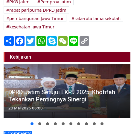
PKG Jatim
Pemprov Jatim
rapat paripurna DPRD Jatim
pembangunan Jawa Timur
rata-rata lama sekolah
kesehatan Jawa Timur
Share
Facebook
Twitter
WhatsApp
Skype
WeChat
Line
Copy
Link
Kebijakan
DPRD Jatim Setujui LKPJ 2025, Khofifah
Tekankan Pentingnya Sinergi
20 Mei 2026 06:00
0 Comments