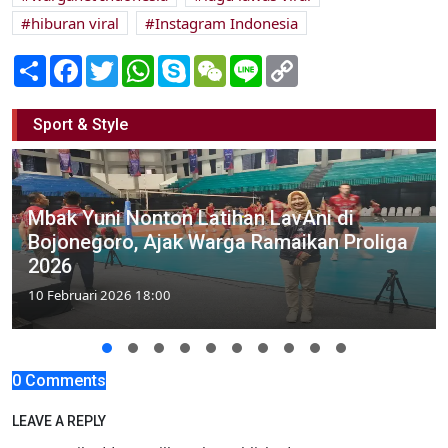
hiburan viral
Instagram Indonesia
Share
Facebook
Twitter
WhatsApp
Skype
WeChat
Line
Copy
Link
Sport & Style
Mbak Yuni Nonton Latihan LavAni di
Bojonegoro, Ajak Warga Ramaikan Proliga
2026
10 Februari 2026 18:00
0 Comments
LEAVE A REPLY