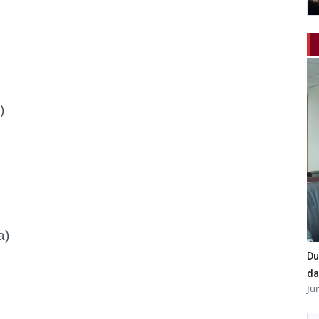
1)
ta)
Du
da
Ju