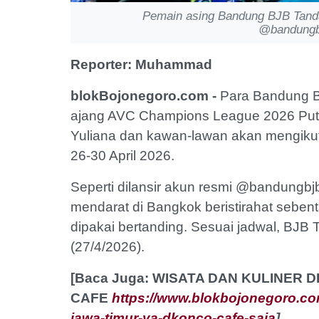
Pemain asing Bandung BJB Tandam
@bandungbj
Reporter: Muhammad
blokBojonegoro.com -
Para Bandung B
ajang AVC Champions League 2026 Putri,
Yuliana dan kawan-lawan akan mengikuti 
26-30 April 2026.
Seperti dilansir akun resmi @bandungbjb
mendarat di Bangkok beristirahat sebe
dipakai bertanding. Sesuai jadwal, BJ
(27/4/2026).
[Baca Juga: WISATA DAN KULINER
CAFE
https://www.blokbojonegoro.com
jawa-timur-ya-dkonco-cafe-saja
]