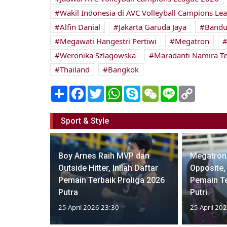
Wakil Indonesia di AVC Volleyball Campions Le
Alfin Danial
Jakarta Garuda Jaya
Bandu
Megawati Hangestri Pertiwi
Megatron
Weronika Szlagowska
Maradanti Namira Te
Thailand
Bangkok
Share
Facebook
Twitter
WhatsApp
Skype
WeChat
Line
Copy
Link
Sport & Style
Boy Arnes Raih MVP dan
Megatron
amina
Outside Hitter, Inilah Daftar
Opposite, 
agi Juara
Pemain Terbaik Proliga 2026
Pemain Te
Putra
Putri
25 April 2026 23:30
25 April 20