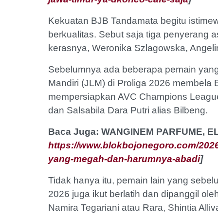
Kekuatan BJB Tandamata begitu istimewa
berkualitas. Sebut saja tiga penyerang 
kerasnya, Weronika Szlagowska, Angelin
Sebelumnya ada beberapa pemain yang
Mandiri (JLM) di Proliga 2026 membela
mempersiapkan AVC Champions League 20
dan Salsabila Dara Putri alias Bilbeng.
Baca Juga: WANGINEM PARFUME, 
https://www.blokbojonegoro.com/2026
yang-megah-dan-harumnya-abadi
]
Tidak hanya itu, pemain lain yang seb
2026 juga ikut berlatih dan dipanggil ol
Namira Tegariani atau Rara, Shintia Alli