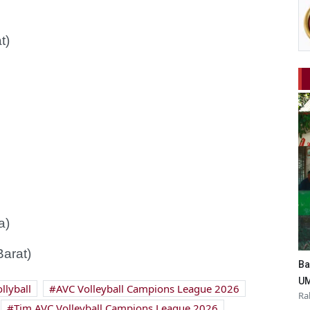
at)
ta)
Barat)
Ba
UM
llyball
AVC Volleyball Campions League 2026
Ra
Tim AVC Volleyball Campions League 2026