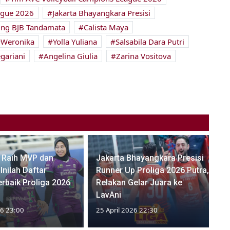
ague 2026
Jakarta Bhayangkara Presisi
ng BJB Tandamata
Calista Maya
Weronika
Yolla Yuliana
Salsabila Dara Putri
gariani
Angelina Giulia
Zarina Vositova
 Raih MVP dan
Jakarta Bhayangkara Presisi
Inilah Daftar
Runner Up Proliga 2026 Putra,
rbaik Proliga 2026
Relakan Gelar Juara ke
LavAni
26 23:00
25 April 2026 22:30