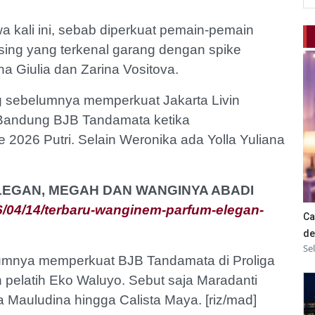
 kali ini, sebab diperkuat pemain-pemain
asing yang terkenal garang dengan spike
a Giulia dan Zarina Vositova.
 sebelumnya memperkuat Jakarta Livin
 Bandung BJB Tandamata ketika
26 Putri. Selain Weronika ada Yolla Yuliana
ELEGAN, MEGAH DAN WANGINYA ABADI
/04/14/terbaru-wanginem-parfum-elegan-
Ca
de
Se
elumnya memperkuat BJB Tandamata di Proliga
eh pelatih Eko Waluyo. Sebut saja Maradanti
va Mauludina hingga Calista Maya. [riz/mad]