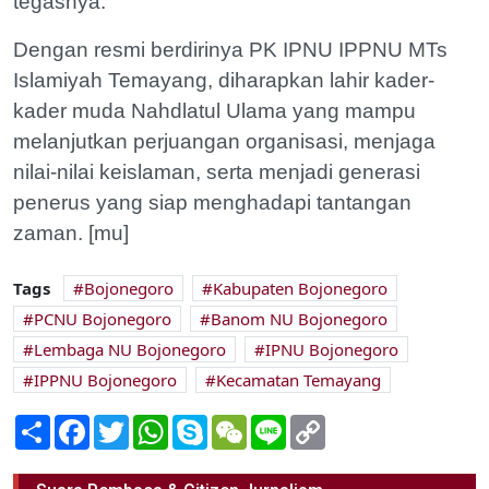
tegasnya.
Dengan resmi berdirinya PK IPNU IPPNU MTs
Islamiyah Temayang, diharapkan lahir kader-
kader muda Nahdlatul Ulama yang mampu
melanjutkan perjuangan organisasi, menjaga
nilai-nilai keislaman, serta menjadi generasi
penerus yang siap menghadapi tantangan
zaman. [mu]
Tags
Bojonegoro
Kabupaten Bojonegoro
PCNU Bojonegoro
Banom NU Bojonegoro
Lembaga NU Bojonegoro
IPNU Bojonegoro
IPPNU Bojonegoro
Kecamatan Temayang
Share
Facebook
Twitter
WhatsApp
Skype
WeChat
Line
Copy
Link