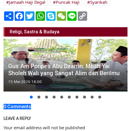
Jamaah Haji Ilegal
Puncak Haji
Syarikah
Share
Facebook
Twitter
WhatsApp
Skype
WeChat
Line
Copy
Link
Religi, Sastra & Budaya
Gus Am Ponpes Abu Dzarrin: Mbah Yai
Sholeh Wali yang Sangat Alim dan Berilmu
15 Mei 2026 18:00
0 Comments
LEAVE A REPLY
Your email address will not be published