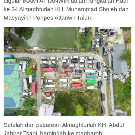
digelar IKAMI ATTANWIR dalam rangkaian Haul
ke 34 Almaghfurlah KH. Muhammad Sholeh dan
Masyayikh Ponpes Attanwir Talun.
Setelah dari pesarean Almaghfurlah KH. Abdul
Jabbar Tsani, berpindah ke maqbaroh