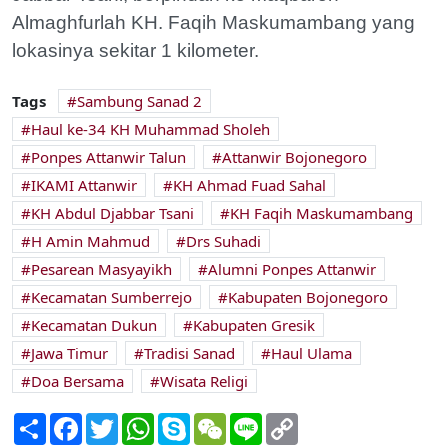
Almaghfurlah KH. Faqih Maskumambang yang
lokasinya sekitar 1 kilometer.
Tags
Sambung Sanad 2
Haul ke-34 KH Muhammad Sholeh
Ponpes Attanwir Talun
Attanwir Bojonegoro
IKAMI Attanwir
KH Ahmad Fuad Sahal
KH Abdul Djabbar Tsani
KH Faqih Maskumambang
H Amin Mahmud
Drs Suhadi
Pesarean Masyayikh
Alumni Ponpes Attanwir
Kecamatan Sumberrejo
Kabupaten Bojonegoro
Kecamatan Dukun
Kabupaten Gresik
Jawa Timur
Tradisi Sanad
Haul Ulama
Doa Bersama
Wisata Religi
Share
Facebook
Twitter
WhatsApp
Skype
WeChat
Line
Copy
Link