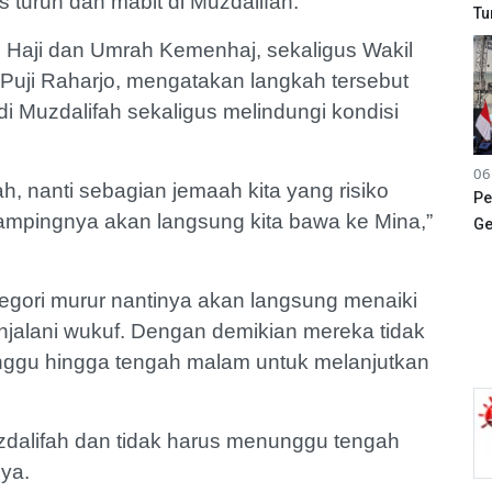
 turun dan mabit di Muzdalifah.
Tu
 Haji dan Umrah Kemenhaj, sekaligus Wakil
Puji Raharjo, mengatakan langkah tersebut
i Muzdalifah sekaligus melindungi kondisi
06
h, nanti sebagian jemaah kita yang risiko
Pe
dampingnya akan langsung kita bawa ke Mina,”
Ge
egori murur nantinya akan langsung menaiki
njalani wukuf. Dengan demikian mereka tidak
nggu hingga tengah malam untuk melanjutkan
uzdalifah dan tidak harus menunggu tengah
nya.