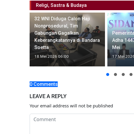
Religi, Sastra & Budaya
32 WNI Diduga Calon Haji
Nonprosedural, Tim
, PPIH
Gabungan Gagalkan
Pemerinta
us Lansia
Keberangkatannya di Bandara
Adha 1447
Soetta
Mei
18 Mei 2026 06:00
17 Mei 202
0 Comments
LEAVE A REPLY
Your email address will not be published