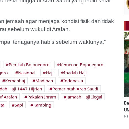
nesia hingga di Arab Saudi yang lebih ketat
n jemaah agar menjaga kondisi fisik dan tidak
rat sebelum wukuf di Arafah.
sampai tenaganya habis sebelum waktunya,”
Pemkab Bojonegoro
Kemenag Bojonegoro
goro
Nasional
Haji
Ibadah Haji
Kemenhaj
Madinah
Indonesia
dah Haji 1447 Hijriah
Pemerintah Arab Saudi
f Arafah
Pakaian Ihram
Jamaah Haji Ilegal
Ba
ta
Sapi
Kambing
UM
Ra