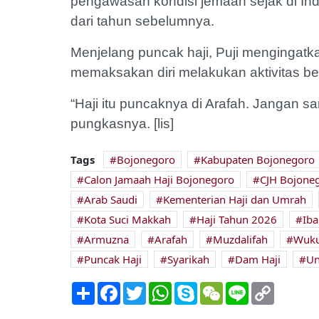
pengawasan kondisi jemaah sejak di Indo
dari tahun sebelumnya.
Menjelang puncak haji, Puji mengingatka
memaksakan diri melakukan aktivitas be
“Haji itu puncaknya di Arafah. Jangan 
pungkasnya. [lis]
Tags
Bojonegoro
Kabupaten Bojonegoro
Calon Jamaah Haji Bojonegoro
CJH Bojone
Arab Saudi
Kementerian Haji dan Umrah
Kota Suci Makkah
Haji Tahun 2026
Iba
Armuzna
Arafah
Muzdalifah
Wuku
Puncak Haji
Syarikah
Dam Haji
Un
Share
Facebook
Twitter
WhatsApp
Skype
WeChat
Line
Copy
Link