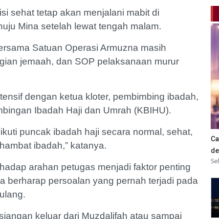
i sehat tetap akan menjalani mabit di
uju Mina setelah lewat tengah malam.
i bersama Satuan Operasi Armuzna masih
agian jemaah, dan SOP pelaksanaan murur
tensif dengan ketua kloter, pembimbing ibadah,
mbingan Ibadah Haji dan Umrah (KBIHU).
kuti puncak ibadah haji secara normal, sehat,
Ca
hambat ibadah,” katanya.
de
Se
hadap arahan petugas menjadi faktor penting
Ia berharap persoalan yang pernah terjadi pada
ulang.
esiangan keluar dari Muzdalifah atau sampai