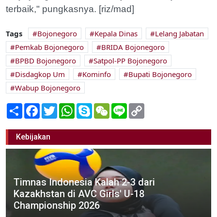
terbaik," pungkasnya. [riz/mad]
Tags
Bojonegoro
Kepala Dinas
Lelang Jabatan
Pemkab Bojonegoro
BRIDA Bojonegoro
BPBD Bojonegoro
Satpol-PP Bojonegoro
Disdagkop Um
Kominfo
Bupati Bojonegoro
Wabup Bojonegoro
Share
Facebook
Twitter
WhatsApp
Skype
WeChat
Line
Copy
Link
Kebijakan
Timnas Indonesia Kalah 2-3 dari
Kazakhstan di AVC Girls' U-18
Championship 2026