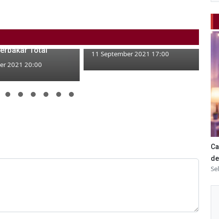
ibat Korsleting
Ayo, Dukung Jagoanmu di
atu Rumah di
Lomba Hadrah Virtual
erbakar Total
11 September 2021 17:00
er 2021 20:00
Ca
de
Se