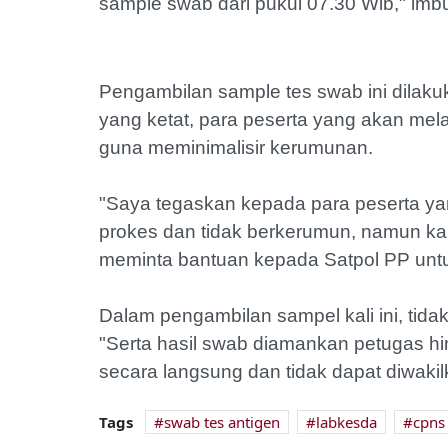
sample swab dari pukul 07.30 Wib," imb
Pengambilan sample tes swab ini dilak
yang ketat, para peserta yang akan mel
guna meminimalisir kerumunan.
"Saya tegaskan kepada para peserta ya
prokes dan tidak berkerumun, namun kar
meminta bantuan kepada Satpol PP un
Dalam pengambilan sampel kali ini, tida
"Serta hasil swab diamankan petugas hi
secara langsung dan tidak dapat diwakilk
Tags
swab tes antigen
labkesda
cpns