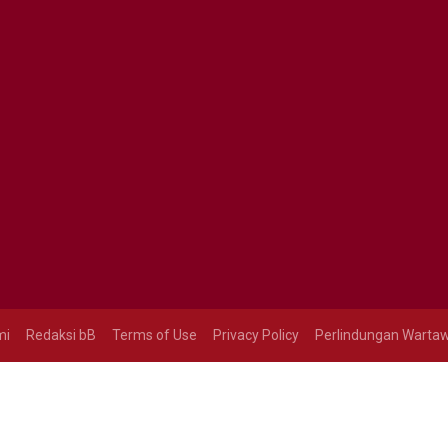
mi
Redaksi bB
Terms of Use
Privacy Policy
Perlindungan Warta