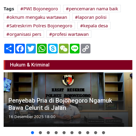
Tags
PWI Bojonegoro
pencemaran nama baik
oknum mengaku wartawan
laporan polisi
Satreskrim Polres Bojonegoro
kepala desa
organisasi pers
profesi wartawan
Share
Facebook
Twitter
WhatsApp
Skype
WeChat
Line
Copy
Link
Hukum & Kriminal
Penyebab Pria di Bojonegoro Ngamuk
Bawa Celurit di Jalan
16 Desember 2025 18:00