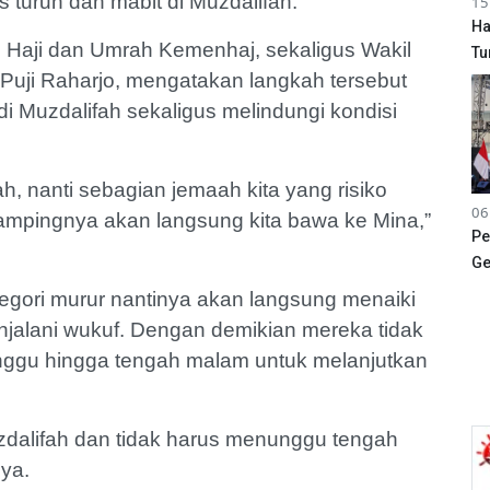
 turun dan mabit di Muzdalifah.
15
Ha
 Haji dan Umrah Kemenhaj, sekaligus Wakil
Tu
Puji Raharjo, mengatakan langkah tersebut
i Muzdalifah sekaligus melindungi kondisi
h, nanti sebagian jemaah kita yang risiko
06
dampingnya akan langsung kita bawa ke Mina,”
Pe
Ge
egori murur nantinya akan langsung menaiki
njalani wukuf. Dengan demikian mereka tidak
nggu hingga tengah malam untuk melanjutkan
uzdalifah dan tidak harus menunggu tengah
nya.