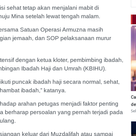
i sehat tetap akan menjalani mabit di
uju Mina setelah lewat tengah malam.
i bersama Satuan Operasi Armuzna masih
agian jemaah, dan SOP pelaksanaan murur
tensif dengan ketua kloter, pembimbing ibadah,
mbingan Ibadah Haji dan Umrah (KBIHU).
kuti puncak ibadah haji secara normal, sehat,
hambat ibadah,” katanya.
Ca
hadap arahan petugas menjadi faktor penting
de
Se
Ia berharap persoalan yang pernah terjadi pada
ulang.
esiangan keluar dari Muzdalifah atau sampai