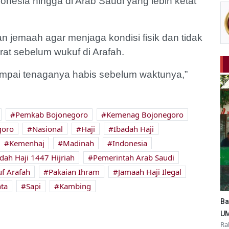
nesia hingga di Arab Saudi yang lebih ketat
n jemaah agar menjaga kondisi fisik dan tidak
rat sebelum wukuf di Arafah.
sampai tenaganya habis sebelum waktunya,”
Pemkab Bojonegoro
Kemenag Bojonegoro
goro
Nasional
Haji
Ibadah Haji
Kemenhaj
Madinah
Indonesia
dah Haji 1447 Hijriah
Pemerintah Arab Saudi
f Arafah
Pakaian Ihram
Jamaah Haji Ilegal
ta
Sapi
Kambing
Ba
UM
Ra