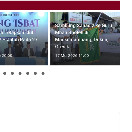
Sambung Sanad 2 ke Guru
h Tetapkan Idul
Mbah Sholeh di
 H Jatuh Pada 27
Maskumambang, Dukun,
Gresik
6 20:00
17 Mei 2026 11:00