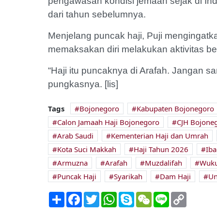
pengawasan kondisi jemaah sejak di Indo
dari tahun sebelumnya.
Menjelang puncak haji, Puji mengingatka
memaksakan diri melakukan aktivitas be
“Haji itu puncaknya di Arafah. Jangan 
pungkasnya. [lis]
Tags
Bojonegoro
Kabupaten Bojonegoro
Calon Jamaah Haji Bojonegoro
CJH Bojone
Arab Saudi
Kementerian Haji dan Umrah
Kota Suci Makkah
Haji Tahun 2026
Iba
Armuzna
Arafah
Muzdalifah
Wuku
Puncak Haji
Syarikah
Dam Haji
Un
Share
Facebook
Twitter
WhatsApp
Skype
WeChat
Line
Copy
Link