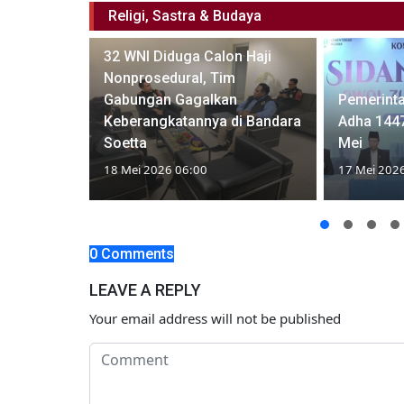
Religi, Sastra & Budaya
32 WNI Diduga Calon Haji
Nonprosedural, Tim
, PPIH
Gabungan Gagalkan
Pemerinta
us Lansia
Keberangkatannya di Bandara
Adha 1447
Soetta
Mei
18 Mei 2026 06:00
17 Mei 202
0 Comments
LEAVE A REPLY
Your email address will not be published