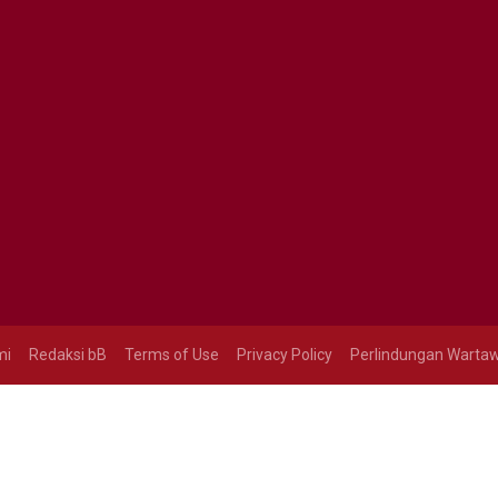
mi
Redaksi bB
Terms of Use
Privacy Policy
Perlindungan Warta