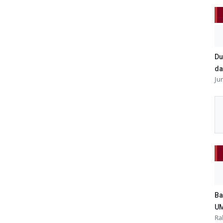
Du
da
Ju
Ba
UM
Ra