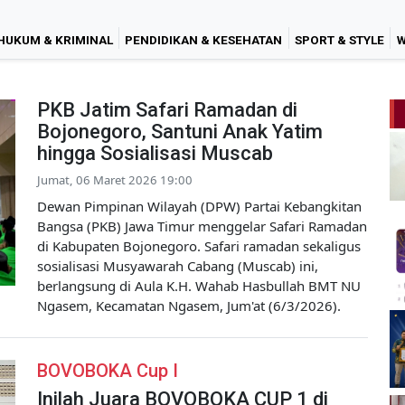
HUKUM & KRIMINAL
PENDIDIKAN & KESEHATAN
SPORT & STYLE
W
PKB Jatim Safari Ramadan di
Bojonegoro, Santuni Anak Yatim
hingga Sosialisasi Muscab
Jumat, 06 Maret 2026 19:00
Dewan Pimpinan Wilayah (DPW) Partai Kebangkitan
Bangsa (PKB) Jawa Timur menggelar Safari Ramadan
di Kabupaten Bojonegoro. Safari ramadan sekaligus
sosialisasi Musyawarah Cabang (Muscab) ini,
berlangsung di Aula K.H. Wahab Hasbullah BMT NU
Ngasem, Kecamatan Ngasem, Jum'at (6/3/2026).
BOVOBOKA Cup I
Inilah Juara BOVOBOKA CUP 1 di