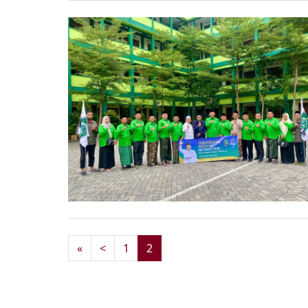
«
<
1
2