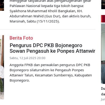
menggelar tasyakuran atas penganugerahan gelar
Pahlawan Nasional kepada tiga tokoh bangsa:
Syaikhona Muhammad Kholil Bangkalan, KH.
Abdurrahman Wahid (Gus Dur), dan aktivis buruh,
Marsinah, Sabtu (15/11/2025).
Berita Foto
Pengurus DPC PKB Bojonegoro
Sowan Pengasuh ke Ponpes Attanwir
Sabtu, 12 Juli 2025 20:00
Anggota FPKB dan perwakilan pengurus DPC PKB
Bojonegoro silaturrahim ke Pengasuh Ponpes
Attanwir Talun, Kecamatan Sumberrejo, Kabupaten
Bojonegoro.
Du
da
Ju