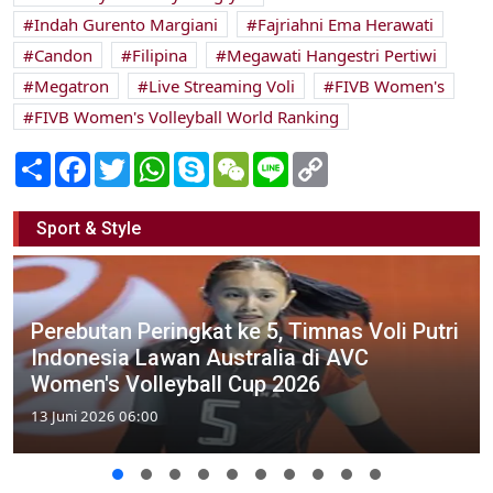
Indah Gurento Margiani
Fajriahni Ema Herawati
Candon
Filipina
Megawati Hangestri Pertiwi
Megatron
Live Streaming Voli
FIVB Women's
FIVB Women's Volleyball World Ranking
Share
Facebook
Twitter
WhatsApp
Skype
WeChat
Line
Copy
Link
Sport & Style
Perebutan Peringkat ke 5, Timnas Voli Putri
Indonesia Lawan Australia di AVC
Women's Volleyball Cup 2026
13 Juni 2026 06:00