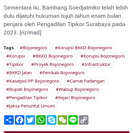
Sementara itu, Bambang Soedjatmiko telah lebih
dulu dijatuhi hukuman tujuh tahun enam bulan
penjara oleh Pengadilan Tipikor Surabaya pada
2023. [riz/mad]
Tags
Bojonegoro
Korupsi BKKD Bojonegoro
Korupsi
BKKD Bojonegoro
Korupsi Bojonegoro
Tipikor
Proyek Bojonegoro
Infrastruktur
BKKD Jalan
Pemkab Bojonegoro
Kasatpol-PP Bojonegoro
Camat Padangan
Bupati Bojonegoro
Wabup Bojonegoro
Pengadilan Tipikor
Kejari Bojonegoro
Jaksa Penuntut Umum
Share
Facebook
Twitter
WhatsApp
Skype
WeChat
Line
Copy
Link