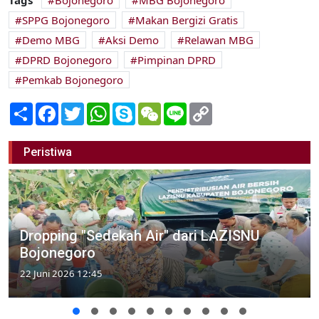
Tags
Bojonegoro
MBG Bojonegoro
SPPG Bojonegoro
Makan Bergizi Gratis
Demo MBG
Aksi Demo
Relawan MBG
DPRD Bojonegoro
Pimpinan DPRD
Pemkab Bojonegoro
Share
Facebook
Twitter
WhatsApp
Skype
WeChat
Line
Copy
Link
Peristiwa
Dropping "Sedekah Air" dari LAZISNU
Bojonegoro
22 Juni 2026 12:45