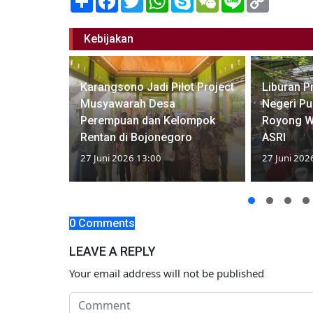
Link
Kebijakan
Karangsono Jadi Pilot Project
Liburan P
m Setujui
Musyawarah Desa
Negeri P
n Modal
Perempuan dan Kelompok
Royong W
Rentan di Bojonegoro
ASRI
27 Juni 2026 13:00
27 Juni 202
0 Comments
LEAVE A REPLY
Your email address will not be published