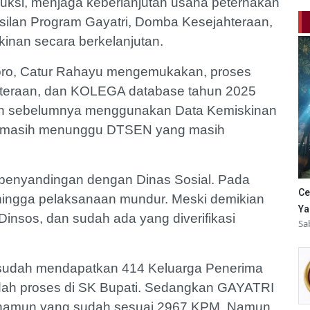
ksi, menjaga keberlanjutan usaha peternakan
silan Program Gayatri, Domba Kesejahteraan,
inan secara berkelanjutan.
oro, Catur Rahayu mengemukakan, proses
teraan, dan KOLEGA database tahun 2025
un sebelumnya menggunakan Data Kemiskinan
ni masih menunggu DTSEN yang masih
rus penyandingan dengan Dinas Sosial. Pada
Ce
ehingga pelaksanaan mundur. Meski demikian
Ya
nsos, dan sudah ada yang diverifikasi
Sa
kan sudah mendapatkan 414 Keluarga Penerima
ah proses di SK Bupati. Sedangkan GAYATRI
namun yang sudah sesuai 2967 KPM. Namun,