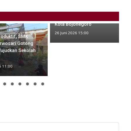
Pernah Bangun Gedung
DPRD, PT Tiara Multi Teknik
Kini Garap Megaproyek Pasar
Kota Bojonegoro
26 Juni 2026 15:00
roduktif, SMK
urwosari Gotong
ujudkan Sekolah
6 11:00