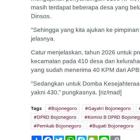
masih terdapat beberapa desa yang be
Dinsos.
"Sehingga yang kita ajukan ke pimpinan
jelasnya.
Catur menjelaskan, tahun 2026 untuk 
kecamatan pada 410 desa dan keluraha
yang sudah menerima 40 KPM dari APBD 
"Sedangkan untuk Domba Kesejahteraan
yakni 430,” pungkasnya. [riz/mad]
Tags
Bojonegoro
Gayatri Bojonegoro
DPRD Bojonegoro
Komisi B DPRD Bojoneg
Pemkab Bojonegoro
Bupati Bojonegoro
Share
Facebook
Twitter
WhatsApp
Skype
WeChat
Line
Copy