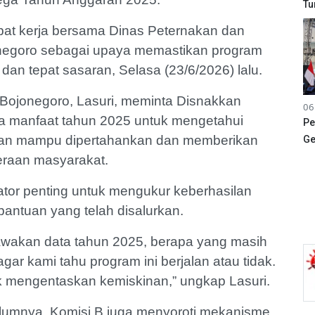
Tu
pat kerja bersama Dinas Peternakan dan
negoro sebagai upaya memastikan program
dan tepat sasaran, Selasa (23/6/2026) lalu.
Bojonegoro, Lasuri, meminta Disnakkan
06
ma manfaat tahun 2025 untuk mengetahui
Pe
ikan mampu dipertahankan dan memberikan
Ge
eraan masyarakat.
kator penting untuk mengukur keberhasilan
bantuan yang telah disalurkan.
bawakan data tahun 2025, berapa yang masih
ar kami tahu program ini berjalan atau tidak.
k mengentaskan kemiskinan,” ungkap Lasuri.
elumnya, Komisi B juga menyoroti mekanisme