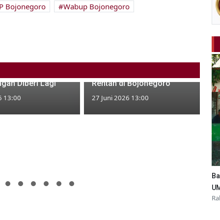
P Bojonegoro
Wabup Bojonegoro
Karangsono Jadi Pilot Project
Gayatri Bojonegoro
Musyawarah Desa
i Komisi B: yang
Perempuan dan Kelompok
ngan Diberi Lagi
Rentan di Bojonegoro
6 13:00
27 Juni 2026 13:00
Ba
UM
Ra