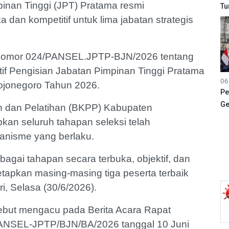
pinan Tinggi (JPT) Pratama resmi
Tu
 dan kompetitif untuk lima jabatan strategis
 Nomor 024/PANSEL.JPTP-BJN/2026 tentang
tif Pengisian Jabatan Pimpinan Tinggi Pratama
06
ojonegoro Tahun 2026.
Pe
Ge
 dan Pelatihan (BKPP) Kabupaten
kan seluruh tahapan seleksi telah
anisme yang berlaku.
rbagai tahapan secara terbuka, objektif, dan
netapkan masing-masing tiga peserta terbaik
i, Selasa (30/6/2026).
rsebut mengacu pada Berita Acara Rapat
/PANSEL-JPTP/BJN/BA/2026 tanggal 10 Juni