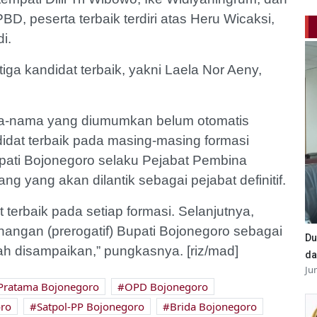
D, peserta terbaik terdiri atas Heru Wicaksi,
i.
ga kandidat terbaik, yakni Laela Nor Aeny,
ma-nama yang diumumkan belum otomatis
didat terbaik pada masing-masing formasi
pati Bojonegoro selaku Pejabat Pembina
ng yang akan dilantik sebagai pejabat definitif.
terbaik pada setiap formasi. Selanjutnya,
ngan (prerogatif) Bupati Bojonegoro sebagai
Du
h disampaikan,” pungkasnya. [riz/mad]
da
Ju
 Pratama Bojonegoro
OPD Bojonegoro
ro
Satpol-PP Bojonegoro
Brida Bojonegoro