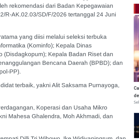
roleh rekomendasi dari Badan Kepegawaian
2/R-AK.02.03/SD/F/2026 tertanggal 24 Juni
atama yang diisi melalui seleksi terbuka
nformatika (Kominfo); Kepala Dinas
o (Disdagkopum); Kepala Badan Riset dan
 Penanggulangan Bencana Daerah (BPBD); dan
pol-PP).
ndidat terbaik, yakni Alit Saksama Purnayoga,
Ca
de
Se
Perdagangan, Koperasi dan Usaha Mikro
akni Mahesa Ghalendra, Moh Akhmadi, dan
tempati Dilli Tri Wibowo, Ike Widiyaningrum, dan