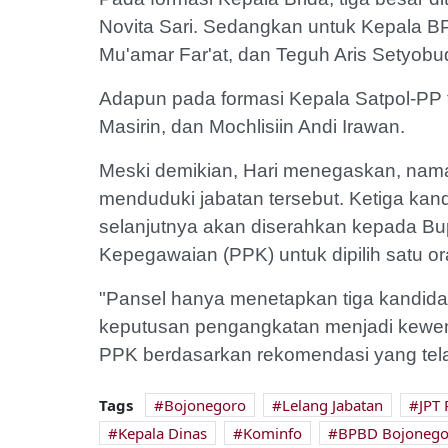
Novita Sari. Sedangkan untuk Kepala BPB
Mu'amar Far'at, dan Teguh Aris Setyobud
Adapun pada formasi Kepala Satpol-PP ti
Masirin, dan Mochlisiin Andi Irawan.
Meski demikian, Hari menegaskan, na
menduduki jabatan tersebut. Ketiga kan
selanjutnya akan diserahkan kepada Bu
Kepegawaian (PPK) untuk dipilih satu ora
"Pansel hanya menetapkan tiga kandidat 
keputusan pengangkatan menjadi kewena
PPK berdasarkan rekomendasi yang tela
Tags
Bojonegoro
Lelang Jabatan
JPT
Kepala Dinas
Kominfo
BPBD Bojonego