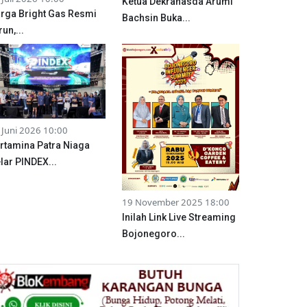
Ketua Dekranasda Arumi
rga Bright Gas Resmi
Bachsin Buka...
run,...
 Juni 2026 10:00
rtamina Patra Niaga
lar PINDEX...
19 November 2025 18:00
Inilah Link Live Streaming
Bojonegoro...