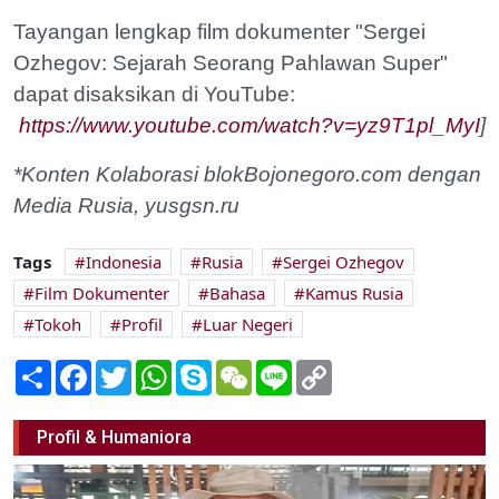
Tayangan lengkap film dokumenter "Sergei
Ozhegov: Sejarah Seorang Pahlawan Super"
dapat disaksikan di YouTube:
https://www.youtube.com/watch?v=yz9T1pl_MyI
]
*Konten Kolaborasi blokBojonegoro.com dengan
Media Rusia, yusgsn.ru
Tags
Indonesia
Rusia
Sergei Ozhegov
Film Dokumenter
Bahasa
Kamus Rusia
Tokoh
Profil
Luar Negeri
Share
Facebook
Twitter
WhatsApp
Skype
WeChat
Line
Copy
Link
Profil & Humaniora